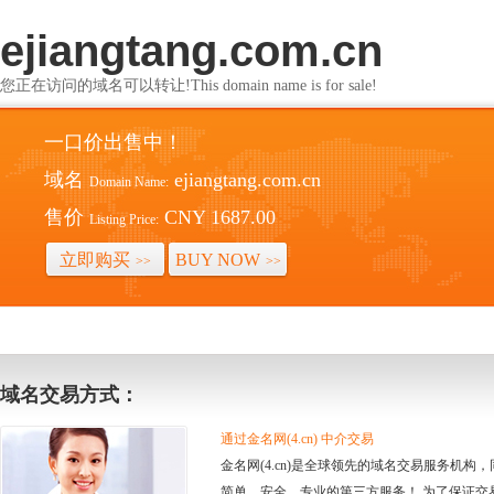
ejiangtang.com.cn
您正在访问的域名可以转让!This domain name is for sale!
一口价出售中！
域名
ejiangtang.com.cn
Domain Name:
售价
CNY 1687.00
Listing Price:
立即购买
BUY NOW
>>
>>
域名交易方式：
通过金名网(4.cn) 中介交易
金名网(4.cn)是全球领先的域名交易服务机
简单、安全、专业的第三方服务！ 为了保证交